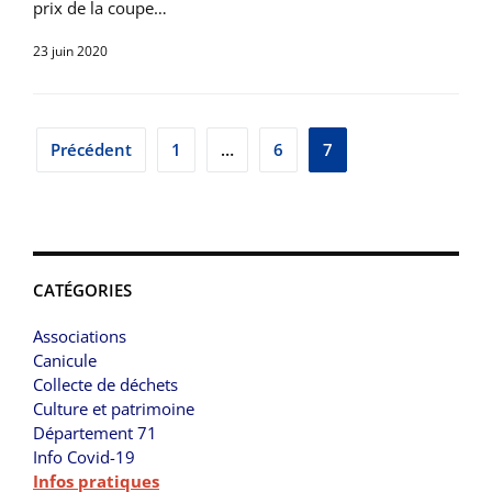
prix de la coupe…
23 juin 2020
Pagination
Précédent
1
…
6
7
des
publications
CATÉGORIES
Associations
Canicule
Collecte de déchets
Culture et patrimoine
Département 71
Info Covid-19
Infos pratiques