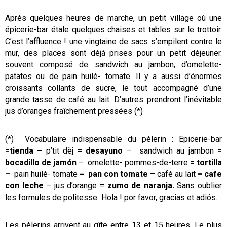
Après quelques heures de marche, un petit village où une
épicerie-bar étale quelques chaises et tables sur le trottoir.
C’est l’affluence ! une vingtaine de sacs s’empilent contre le
mur, des places sont déjà prises pour un petit déjeuner.
souvent composé de sandwich au jambon, d’omelette-
patates ou de pain huilé- tomate. Il y a aussi d’énormes
croissants collants de sucre, le tout accompagné d’une
grande tasse de café au lait. D’autres prendront l’inévitable
jus d’oranges fraîchement pressées (*)
(*) Vocabulaire indispensable du pèlerin : Epicerie-bar
=tienda –
p’tit dèj =
desayuno
– sandwich au jambon
=
bocadillo de jamón
– omelette- pommes-de-terre
= tortilla
–
pain huilé- tomate =
pan con tomate
– café au lait
= cafe
con leche
– jus d’orange =
zumo de naranja.
Sans oublier
les formules de politesse Hola ! por favor, gracias et adiós.
Les pèlerins arrivent au gîte entre 13 et 15 heures. Le plus