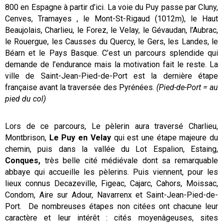
800 en Espagne à partir d’ici. La voie du Puy passe par Cluny,
Cenves, Tramayes , le Mont-St-Rigaud (1012m), le Haut
Beaujolais, Charlieu, le Forez, le Velay, le Gévaudan, l’Aubrac,
le Rouergue, les Causses du Quercy, le Gers, les Landes, le
Béarn et le Pays Basque. C’est un parcours splendide qui
demande de l’endurance mais la motivation fait le reste. La
ville de Saint-Jean-Pied-de-Port est la dernière étape
française avant la traversée des Pyrénées.
(Pied-de-Port = au
pied du col)
Lors de ce parcours, Le pèlerin aura traversé Charlieu,
Montbrison,
Le Puy en Velay
qui est une étape majeure du
chemin, puis dans la vallée du Lot Espalion, Estaing,
Conques,
très belle cité médiévale dont sa remarquable
abbaye qui accueille les pèlerins. Puis viennent, pour les
lieux connus Decazeville, Figeac, Cajarc, Cahors, Moissac,
Condom, Aire sur Adour, Navarrenx et Saint-Jean-Pied-de-
Port. De nombreuses étapes non citées ont chacune leur
caractère et leur intérêt : cités moyenâgeuses, sites