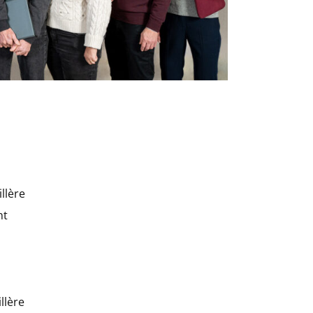
llère
nt
llère