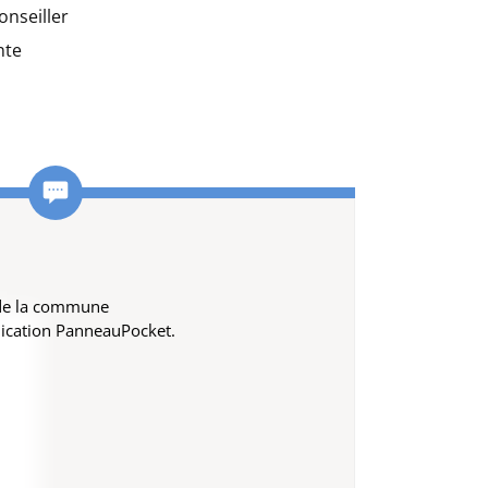
onseiller
nte
 de la commune
lication PanneauPocket.