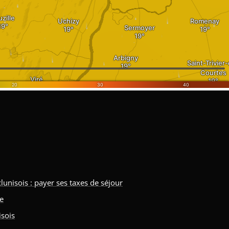
isois : payer ses taxes de séjour
ne
isois