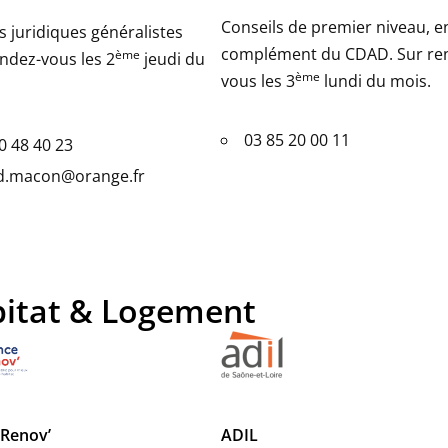
Conseils de premier niveau, e
s juridiques généralistes
complément du CDAD. Sur re
ème
ndez-vous les 2
jeudi du
ème
vous les 3
lundi du mois.
03 85 20 00 11
0 48 40 23
d.macon@orange.fr
itat & Logement
 Renov’
ADIL