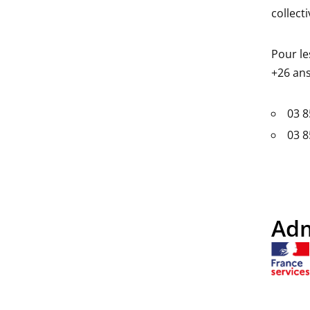
collecti
Pour l
+26 ans
03 8
03 8
Adm