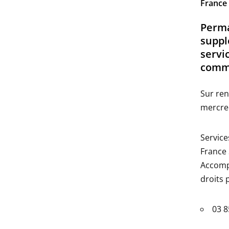
France 
Perm
suppl
servi
comm
Sur ren
mercred
Service
France 
Accomp
droits 
03 8