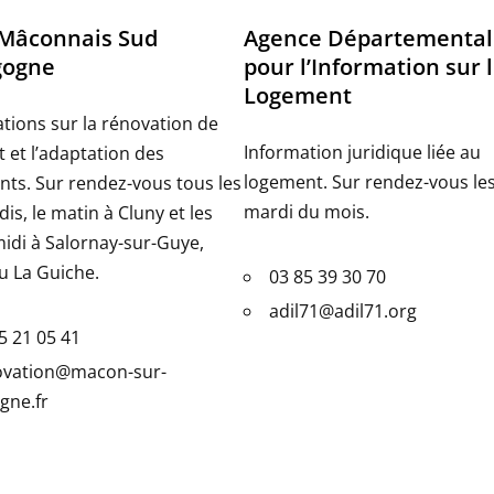
Mâconnais Sud
Agence Départemental
gogne
pour l’Information sur 
Logement
tions sur la rénovation de
Information juridique liée au
at et l’adaptation des
logement. Sur rendez-vous les
ts. Sur rendez-vous tous les
mardi du mois.
is, le matin à Cluny et les
idi à Salornay-sur-Guye,
u La Guiche.
03 85 39 30 70
adil71@adil71.org
5 21 05 41
ovation@macon-sur-
gne.fr