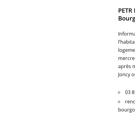
PETR 
Bour
Informa
l’habit
logemen
mercred
après m
Joncy o
03 8
ren
bourgo