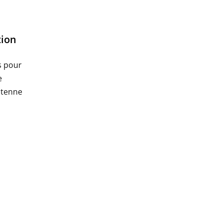
tion
s pour
e
antenne