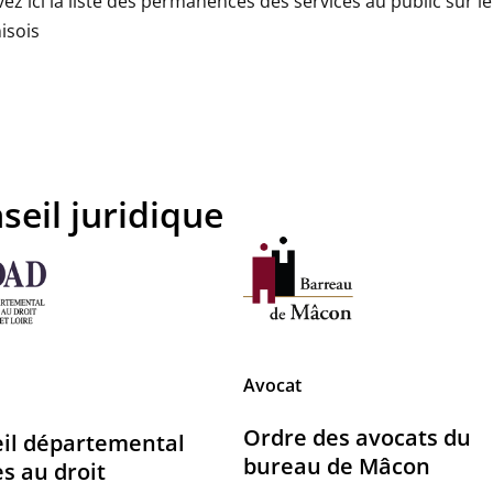
ez ici la liste des permanences des services au public su
isois
seil juridique
Avocat
Ordre des avocats du
il départemental
bureau de Mâcon
ès au droit