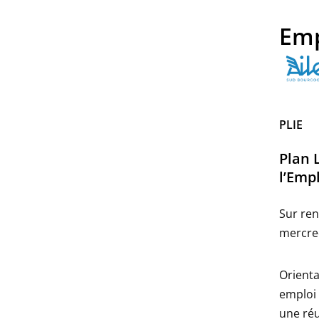
Emp
PLIE
Plan 
l’Emp
Sur ren
mercred
Orienta
emploi 
une réu