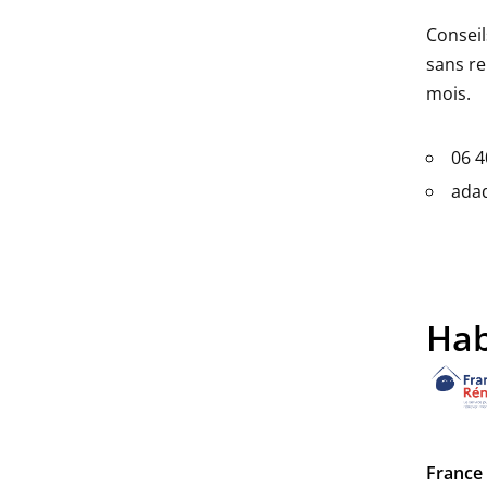
Conseil
sans re
mois.
06 4
ada
Hab
France