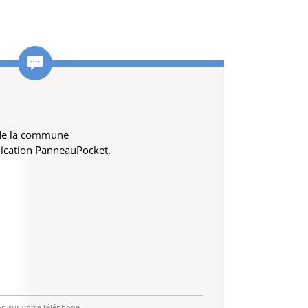
 de la commune
lication PanneauPocket.
on sur votre téléphone.