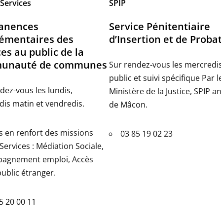
Services
SPIP
anences
Service Pénitentiaire
émentaires des
d’Insertion et de Proba
ces au public de la
unauté de communes
Sur rendez-vous les mercredi
public et suivi spécifique Par l
dez-vous les lundis,
Ministère de la Justice, SPIP 
is matin et vendredis.
de Mâcon.
s en renfort des missions
03 85 19 02 23
Services : Médiation Sociale,
agnement emploi, Accès
public étranger.
5 20 00 11