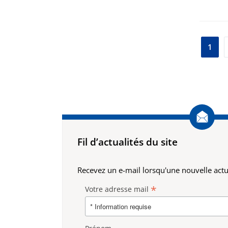
Pag
1
des
pub
Fil d’actualités du site
Recevez un e-mail lorsqu'une nouvelle actua
*
Votre adresse mail