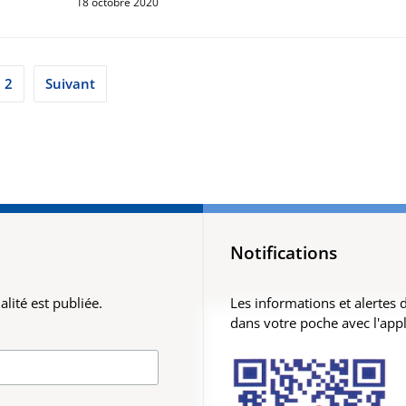
18 octobre 2020
ination
2
Suivant
lications
Notifications
lité est publiée.
Les informations et alertes
dans votre poche avec l'app