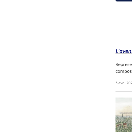
L’aven
Représe
composé
5 avril 20