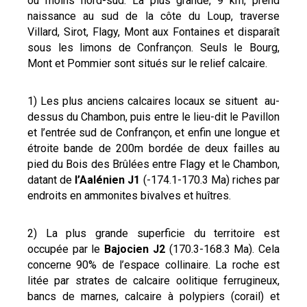
ou moins nord-sud. La plus grande, 9 km, prend
naissance au sud de la côte du Loup, traverse
Villard, Sirot, Flagy, Mont aux Fontaines et disparaît
sous les limons de Confrançon. Seuls le Bourg,
Mont et Pommier sont situés sur le relief calcaire.
1) Les plus anciens calcaires locaux se situent au-
dessus du Chambon, puis entre le lieu-dit le Pavillon
et l’entrée sud de Confrançon, et enfin une longue et
étroite bande de 200m bordée de deux failles au
pied du Bois des Brûlées entre Flagy et le Chambon,
datant de
l’Aalénien J1
(-174.1-170.3 Ma) riches par
endroits en ammonites bivalves et huîtres.
2) La plus grande superficie du territoire est
occupée par le
Bajocien J2
(170.3-168.3 Ma). Cela
concerne 90% de l’espace collinaire. La roche est
litée par strates de calcaire oolitique ferrugineux,
bancs de marnes, calcaire à polypiers (corail) et