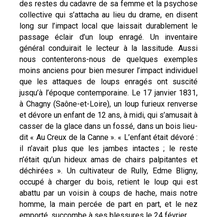
des restes du cadavre de sa femme et la psychose
collective qui s’attacha au lieu du drame, en disent
long sur l’impact local que laissait durablement le
passage éclair d’un loup enragé. Un inventaire
général conduirait le lecteur à la lassitude. Aussi
nous contenterons-nous de quelques exemples
moins anciens pour bien mesurer l’impact individuel
que les attaques de loups enragés ont suscité
jusqu’à l’époque contemporaine. Le 17 janvier 1831,
à Chagny (Saône-et-Loire), un loup furieux renverse
et dévore un enfant de 12 ans, à midi, qui s’amusait à
casser de la glace dans un fossé, dans un bois lieu-
dit « Au Creux de la Canne ». « L’enfant était dévoré :
il n’avait plus que les jambes intactes ; le reste
n’était qu’un hideux amas de chairs palpitantes et
déchirées ». Un cultivateur de Rully, Edme Bligny,
occupé à charger du bois, retient le loup qui est
abattu par un voisin à coups de hache, mais notre
homme, la main percée de part en part, et le nez
emporté, succombe à ses blessures le 24 février.