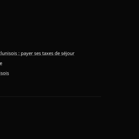
isois : payer ses taxes de séjour
ne
isois