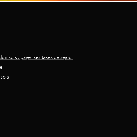
isois : payer ses taxes de séjour
ne
isois