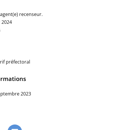
agent(e) recenseur.
r 2024
s
if préfectoral
formations
septembre 2023