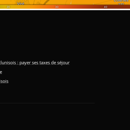
isois : payer ses taxes de séjour
ne
isois