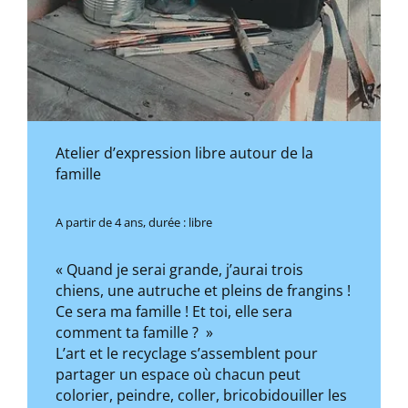
Atelier d’expression libre autour de la
famille
A partir de 4 ans, durée : libre
« Quand je serai grande, j’aurai trois
chiens, une autruche et pleins de frangins !
Ce sera ma famille ! Et toi, elle sera
comment ta famille ? »
L’art et le recyclage s’assemblent pour
partager un espace où chacun peut
colorier, peindre, coller, bricobidouiller les