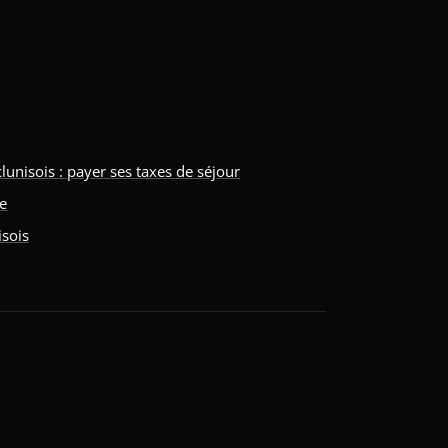
isois : payer ses taxes de séjour
ne
isois