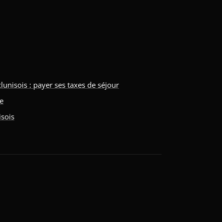
isois : payer ses taxes de séjour
ne
isois