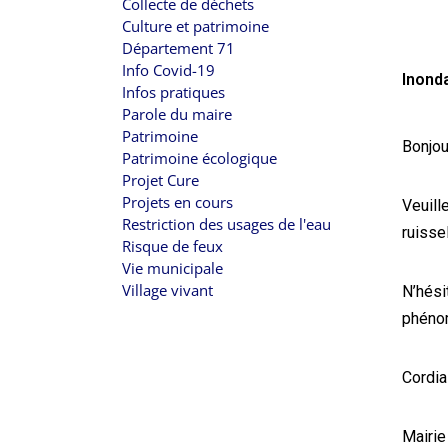
Collecte de déchets
Culture et patrimoine
Département 71
Info Covid-19
Inonda
Infos pratiques
Parole du maire
Patrimoine
Bonjou
Patrimoine écologique
Projet Cure
Projets en cours
Veuill
Restriction des usages de l'eau
ruisse
Risque de feux
Vie municipale
Village vivant
N’hési
phéno
Cordia
Mairie