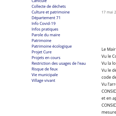
Canicule
Collecte de déchets
Culture et patrimoine
17 mai 
Département 71
Info Covid-19
Infos pratiques
Parole du maire
Patrimoine
Patrimoine écologique
Le Mai
Projet Cure
Vu le C
Projets en cours
Vu la l
Restriction des usages de l'eau
Risque de feux
Vu le d
Vie municipale
code de
Village vivant
Vu l’ar
CONSIDE
et en a
CONSIDE
mesures