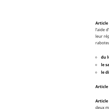
Article
l’aide 
leur ré
raboteu
du l
le s
le d
Article
Article
deux mo